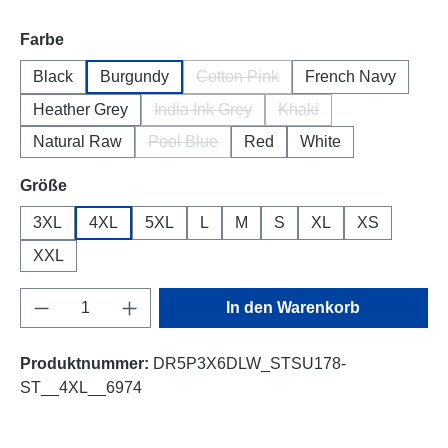
auswählen
Farbe
Black
Burgundy
Cotton Pink
French Navy
(Diese Option ist zurzeit nicht ver
Heather Grey
India Ink Grey
Khaki
(Diese Option ist zurzeit nicht verfügbar
(Diese Option ist zurzeit
Natural Raw
Pool Blue
Red
White
(Diese Option ist zurzeit nicht verfügbar.)
auswählen
Größe
3XL
4XL
5XL
L
M
S
XL
XS
XXL
Produkt Anzahl: Gib den gewünschten Wert e
In den Warenkorb
Produktnummer:
DR5P3X6DLW_STSU178-
ST__4XL__6974