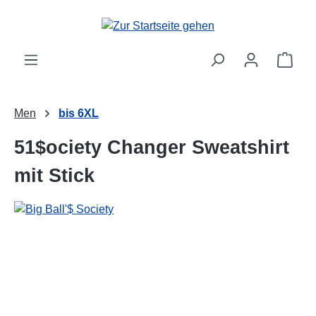
alt springen
Ware
Men
bis 6XL
51$ociety Changer Sweatshirt
mit Stick
Bildergalerie überspringen