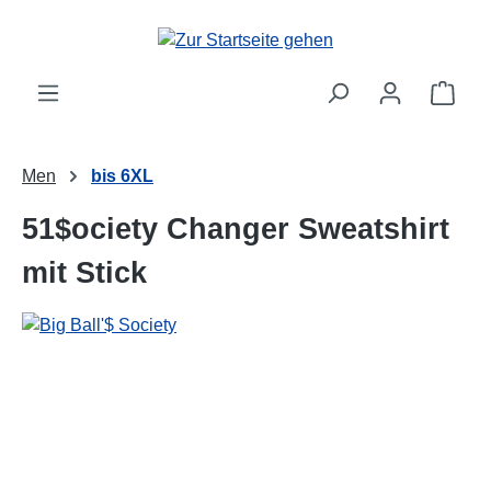
alt springen
Ware
Men
bis 6XL
51$ociety Changer Sweatshirt
mit Stick
Bildergalerie überspringen