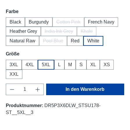
auswählen
Farbe
Black
Burgundy
Cotton Pink
French Navy
(Diese Option ist zurzeit nicht ver
Heather Grey
India Ink Grey
Khaki
(Diese Option ist zurzeit nicht verfügbar
(Diese Option ist zurzeit
Natural Raw
Pool Blue
Red
White
(Diese Option ist zurzeit nicht verfügbar.)
auswählen
Größe
3XL
4XL
5XL
L
M
S
XL
XS
XXL
Produkt Anzahl: Gib den gewünschten Wert e
In den Warenkorb
Produktnummer:
DR5P3X6DLW_STSU178-
ST__5XL__3