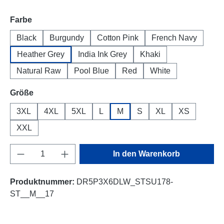
auswählen
Farbe
Black
Burgundy
Cotton Pink
French Navy
Heather Grey
India Ink Grey
Khaki
Natural Raw
Pool Blue
Red
White
auswählen
Größe
3XL
4XL
5XL
L
M
S
XL
XS
XXL
Produkt Anzahl: Gib den gewünschten Wert e
In den Warenkorb
Produktnummer:
DR5P3X6DLW_STSU178-
ST__M__17