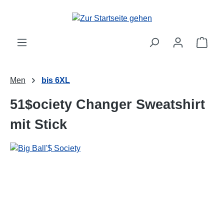
alt springen
Ware
Men
bis 6XL
51$ociety Changer Sweatshirt
mit Stick
Bildergalerie überspringen