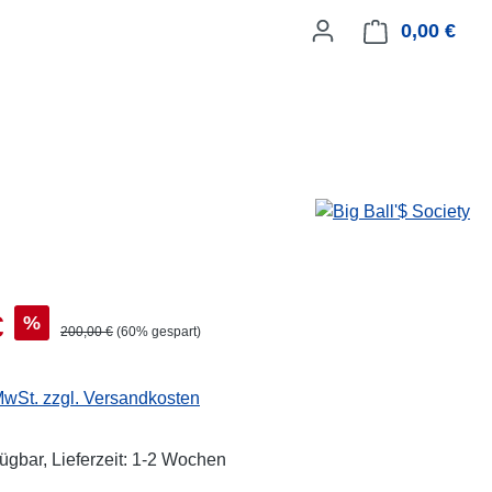
0,00 €
Ware
€
%
200,00 €
(60% gespart)
 MwSt. zzgl. Versandkosten
fügbar, Lieferzeit: 1-2 Wochen