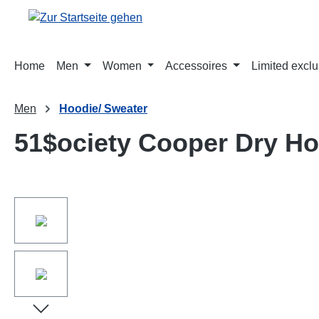
springen
Zur Hauptnavigation springen
Home
Men
Women
Accessoires
Limited exclu
Men
Hoodie/ Sweater
51$ociety Cooper Dry Ho
Bildergalerie überspringen