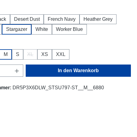
hlen
ack
Desert Dust
French Navy
Heather Grey
Stargazer
White
Worker Blue
ählen
M
S
XL
XS
XXL
(Diese Option ist zurzeit nicht verfügbar.)
Anzahl: Gib den gewünschten Wert ein oder
In den Warenkorb
mmer:
DR5P3X6DLW_STSU797-ST__M__6880