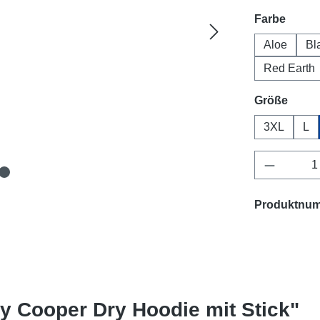
auswä
Farbe
Aloe
Bl
Red Earth
ausw
Größe
3XL
L
Produkt 
Produktnu
y Cooper Dry Hoodie mit Stick"