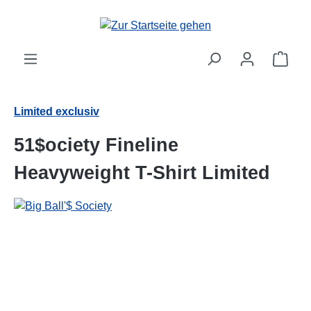
alt springen
Ware
Limited exclusiv
51$ociety Fineline
Heavyweight T-Shirt Limited
Bildergalerie überspringen