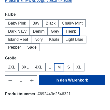
Preise inkl. MwSt. zzgl. Versandkosten
auswählen
Farbe
Baby Pink
Bay
Black
Chalky Mint
Dark Navy
Denim
Grey
Hemp
Island Reef
Ivory
Khaki
Light Blue
Pepper
Sage
auswählen
Größe
2XL
3XL
4XL
L
M
S
XL
Produkt Anzahl: Gib den gewünschten Wert e
In den Warenkorb
Produktnummer:
#692443e2546321