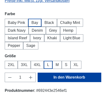
Preise inkl. MwSt. zzgl. Versandkosten
auswählen
Farbe
Baby Pink
Bay
Black
Chalky Mint
Dark Navy
Denim
Grey
Hemp
Island Reef
Ivory
Khaki
Light Blue
Pepper
Sage
auswählen
Größe
2XL
3XL
4XL
L
M
S
XL
Produkt Anzahl: Gib den gewünschten Wert e
In den Warenkorb
Produktnummer:
#692443e2546ef1