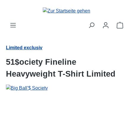
alt springen
Ware
Limited exclusiv
51$ociety Fineline
Heavyweight T-Shirt Limited
Bildergalerie überspringen