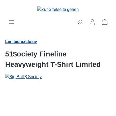
alt springen
Ware
Limited exclusiv
51$ociety Fineline
Heavyweight T-Shirt Limited
Bildergalerie überspringen