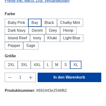
Preise inkl. MwSt. zzgl. Versandkosten
auswählen
Farbe
Baby Pink
Bay
Black
Chalky Mint
Dark Navy
Denim
Grey
Hemp
Island Reef
Ivory
Khaki
Light Blue
Pepper
Sage
auswählen
Größe
2XL
3XL
4XL
L
M
S
XL
Produkt Anzahl: Gib den gewünschten Wert e
In den Warenkorb
Produktnummer:
#692443e2546f62