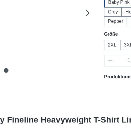
Baby Pink
Grey
H
Pepper
ausw
Größe
2XL
3X
Produkt 
Produktnu
y Fineline Heavyweight T-Shirt Li