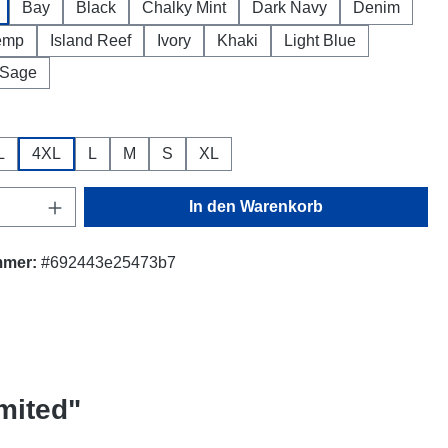
Bay
Black
Chalky Mint
Dark Navy
Denim
emp
Island Reef
Ivory
Khaki
Light Blue
Sage
ählen
L
4XL
L
M
S
XL
Anzahl: Gib den gewünschten Wert ein oder
In den Warenkorb
mmer:
#692443e25473b7
mited"