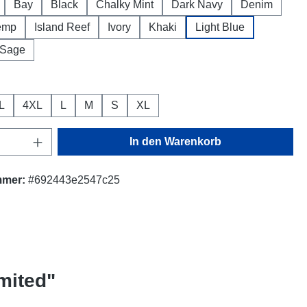
Bay
Black
Chalky Mint
Dark Navy
Denim
emp
Island Reef
Ivory
Khaki
Light Blue
Sage
ählen
L
4XL
L
M
S
XL
Anzahl: Gib den gewünschten Wert ein oder
In den Warenkorb
mmer:
#692443e2547c25
mited"