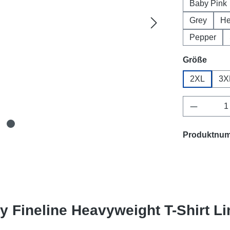
Baby Pink
Grey
H
Pepper
ausw
Größe
2XL
3X
Produkt 
Produktnu
y Fineline Heavyweight T-Shirt Li