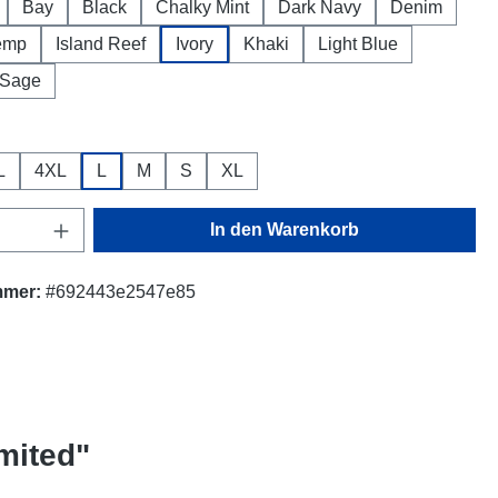
Bay
Black
Chalky Mint
Dark Navy
Denim
emp
Island Reef
Ivory
Khaki
Light Blue
Sage
ählen
L
4XL
L
M
S
XL
Anzahl: Gib den gewünschten Wert ein oder
In den Warenkorb
mmer:
#692443e2547e85
mited"