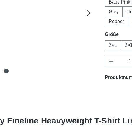
Baby Pink
Grey
H
Pepper
ausw
Größe
2XL
3X
Produkt 
Produktnu
y Fineline Heavyweight T-Shirt Li