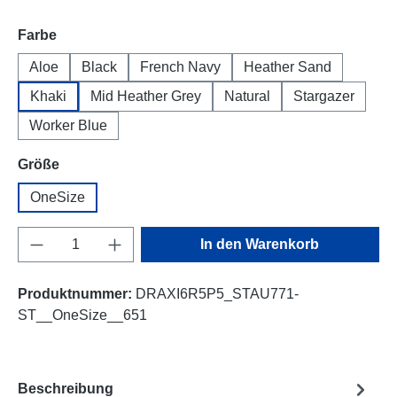
auswählen
Farbe
Aloe
Black
French Navy
Heather Sand
Khaki
Mid Heather Grey
Natural
Stargazer
Worker Blue
auswählen
Größe
OneSize
Produkt Anzahl: Gib den gewünschten Wert e
In den Warenkorb
Produktnummer:
DRAXI6R5P5_STAU771-
ST__OneSize__651
Beschreibung