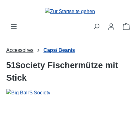
alt springen
Ware
Accessoires
Caps/ Beanis
51$ociety Fischermütze mit
Stick
Bildergalerie überspringen