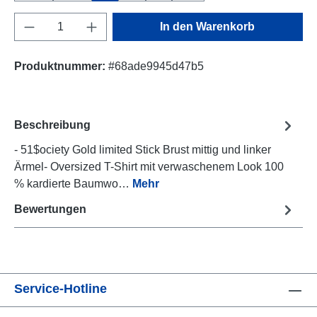
Produkt Anzahl: Gib den gewünschten Wert e
In den Warenkorb
Produktnummer:
#68ade9945d47b5
Beschreibung
- 51$ociety Gold limited Stick Brust mittig und linker
Ärmel- Oversized T-Shirt mit verwaschenem Look 100
% kardierte Baumwo…
Mehr
Bewertungen
Service-Hotline