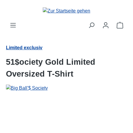
alt springen
Ware
Limited exclusiv
51$ociety Gold Limited
Oversized T-Shirt
Bildergalerie überspringen