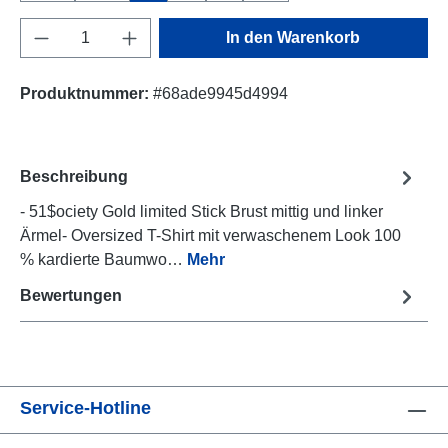
Produkt Anzahl: Gib den gewünschten Wert e
In den Warenkorb
Produktnummer:
#68ade9945d4994
Beschreibung
- 51$ociety Gold limited Stick Brust mittig und linker
Ärmel- Oversized T-Shirt mit verwaschenem Look 100
% kardierte Baumwo…
Mehr
Bewertungen
Service-Hotline