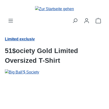
alt springen
Ware
Limited exclusiv
51$ociety Gold Limited
Oversized T-Shirt
Bildergalerie überspringen