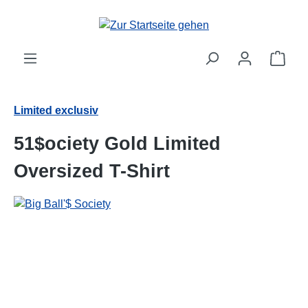
alt springen
Ware
Limited exclusiv
51$ociety Gold Limited
Oversized T-Shirt
Bildergalerie überspringen