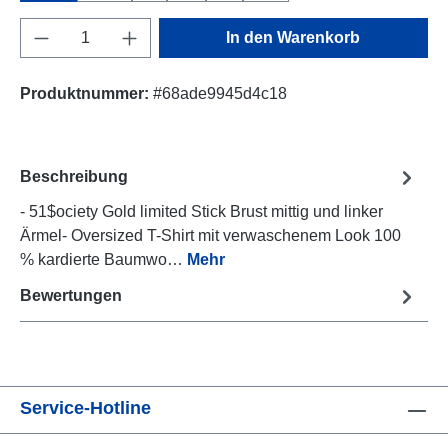
Produkt Anzahl: Gib den gewünschten Wert e
In den Warenkorb
Produktnummer:
#68ade9945d4c18
Beschreibung
- 51$ociety Gold limited Stick Brust mittig und linker
Ärmel- Oversized T-Shirt mit verwaschenem Look 100
% kardierte Baumwo…
Mehr
Bewertungen
Service-Hotline