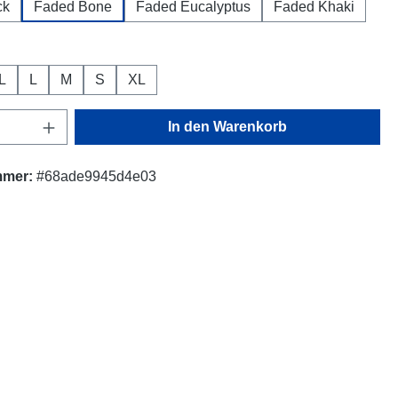
ck
Faded Bone
Faded Eucalyptus
Faded Khaki
ählen
L
L
M
S
XL
Anzahl: Gib den gewünschten Wert ein oder
In den Warenkorb
mmer:
#68ade9945d4e03
"