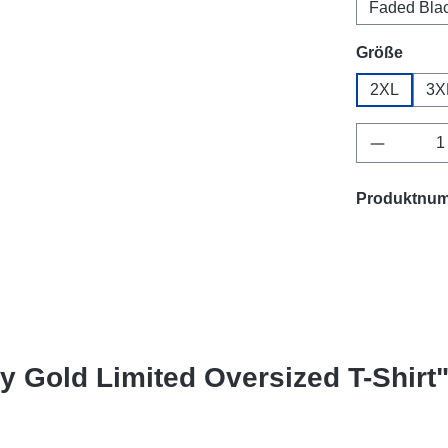
Faded Bla
ausw
Größe
2XL
3X
Produkt 
Produktnu
y Gold Limited Oversized T-Shirt