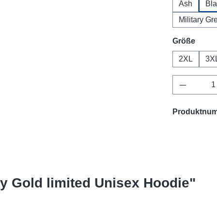
Ash
Bla
Military Gr
ausw
Größe
2XL
3X
Produkt 
Produktnu
y Gold limited Unisex Hoodie"