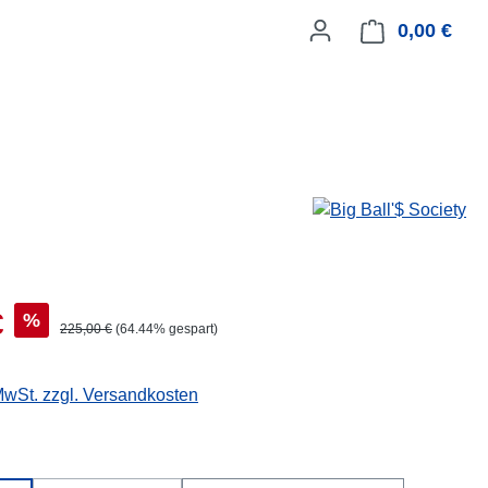
0,00 €
Ware
€
%
225,00 €
(64.44% gespart)
 MwSt. zzgl. Versandkosten
hlen