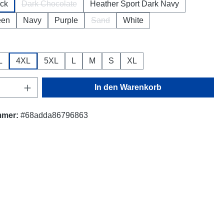
ck
Dark Chocolate
Heather Sport Dark Navy
(Diese Option ist zurzeit nicht verfügbar.)
een
Navy
Purple
Sand
White
(Diese Option ist zurzeit nicht verfügbar
ählen
L
4XL
5XL
L
M
S
XL
Anzahl: Gib den gewünschten Wert ein oder
In den Warenkorb
mmer:
#68adda86796863