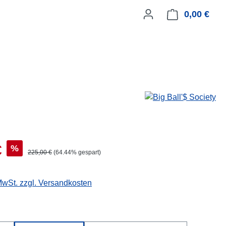
0,00 €
Ware
€
%
225,00 €
(64.44% gespart)
 MwSt. zzgl. Versandkosten
hlen