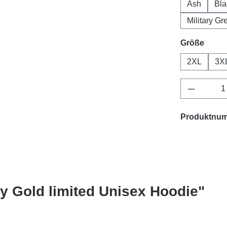
Ash
Bla
Military Gr
ausw
Größe
2XL
3X
Produkt 
Produktnu
y Gold limited Unisex Hoodie"