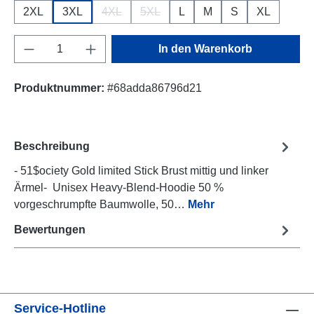
2XL
3XL
4XL
5XL
L
M
S
XL
(Diese Option ist zurzeit nicht verfügbar.)
(Diese Option ist zurzeit nicht verfügb
Produkt Anzahl: Gib den gewünschten Wert e
In den Warenkorb
Produktnummer:
#68adda86796d21
Beschreibung
- 51$ociety Gold limited Stick Brust mittig und linker
Ärmel- Unisex Heavy-Blend-Hoodie 50 %
vorgeschrumpfte Baumwolle, 50…
Mehr
Bewertungen
Service-Hotline