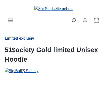
alt springen
Ware
Limited exclusiv
51$ociety Gold limited Unisex
Hoodie
Bildergalerie überspringen