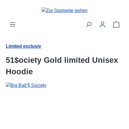
alt springen
Ware
Limited exclusiv
51$ociety Gold limited Unisex
Hoodie
Bildergalerie überspringen