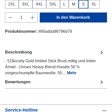
2XL
3XL
4XL
5XL
L
M
S
XL
Produkt Anzahl: Gib den gewünschten Wert e
In den Warenkorb
Produktnummer:
#68adda86796d79
Beschreibung
- 51$ociety Gold limited Stick Brust mittig und linker
Ärmel- Unisex Heavy-Blend-Hoodie 50 %
vorgeschrumpfte Baumwolle, 50…
Mehr
Bewertungen
Service-Hotline