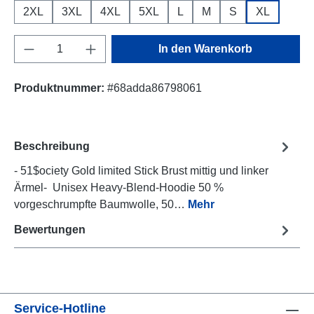
2XL
3XL
4XL
5XL
L
M
S
XL
Produkt Anzahl: Gib den gewünschten Wert e
In den Warenkorb
Produktnummer:
#68adda86798061
Beschreibung
- 51$ociety Gold limited Stick Brust mittig und linker
Ärmel- Unisex Heavy-Blend-Hoodie 50 %
vorgeschrumpfte Baumwolle, 50…
Mehr
Bewertungen
Service-Hotline