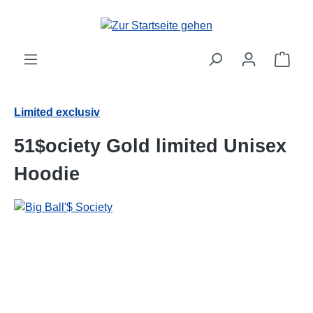
alt springen
Ware
Limited exclusiv
51$ociety Gold limited Unisex
Hoodie
Bildergalerie überspringen