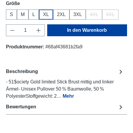
auswählen
Größe
S
M
L
XL
2XL
3XL
4XL
5XL
(Diese Option ist zurz
(Diese Option
Produkt Anzahl: Gib den gewünschten Wert e
In den Warenkorb
Produktnummer:
#68af43681b2fa9
Beschreibung
- 51$ociety Gold limited Stick Brust mittig und linker
Ärmel- Unisex Pullover 50 % Baumwolle, 50 %
PolyesterStoffgewicht: 2…
Mehr
Bewertungen