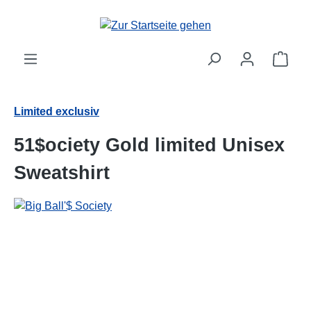
alt springen
Ware
Limited exclusiv
51$ociety Gold limited Unisex
Sweatshirt
Bildergalerie überspringen