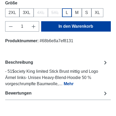
auswählen
Größe
2XL
3XL
4XL
5XL
L
M
S
XL
(Diese Option ist zurzeit nicht verfügbar.)
(Diese Option ist zurzeit nicht verfügb
Produkt Anzahl: Gib den gewünschten Wert e
In den Warenkorb
Produktnummer:
#68b6e8a7ef8131
Beschreibung
- 51$ociety King limited Stick Brust mittig und Logo
Ärmel links- Unisex Heavy-Blend-Hoodie 50 %
vorgeschrumpfte Baumwolle,…
Mehr
Bewertungen