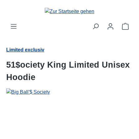
alt springen
Ware
Limited exclusiv
51$ociety King Limited Unisex
Hoodie
Bildergalerie überspringen