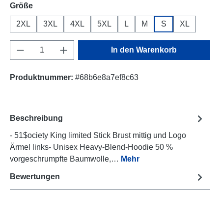
auswählen
Größe
2XL
3XL
4XL
5XL
L
M
S
XL
Produkt Anzahl: Gib den gewünschten Wert e
In den Warenkorb
Produktnummer:
#68b6e8a7ef8c63
Beschreibung
- 51$ociety King limited Stick Brust mittig und Logo
Ärmel links- Unisex Heavy-Blend-Hoodie 50 %
vorgeschrumpfte Baumwolle,…
Mehr
Bewertungen