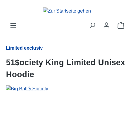
alt springen
Ware
Limited exclusiv
51$ociety King Limited Unisex
Hoodie
Bildergalerie überspringen