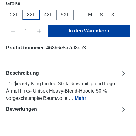
auswählen
Größe
2XL
3XL
4XL
5XL
L
M
S
XL
Produkt Anzahl: Gib den gewünschten Wert e
In den Warenkorb
Produktnummer:
#68b6e8a7ef8eb3
Beschreibung
- 51$ociety King limited Stick Brust mittig und Logo
Ärmel links- Unisex Heavy-Blend-Hoodie 50 %
vorgeschrumpfte Baumwolle,…
Mehr
Bewertungen