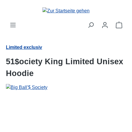
alt springen
Ware
Limited exclusiv
51$ociety King Limited Unisex
Hoodie
Bildergalerie überspringen