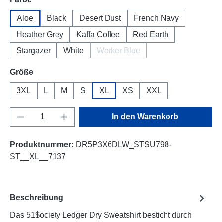
Aloe
Black
Desert Dust
French Navy
Heather Grey
Kaffa Coffee
Red Earth
Stargazer
White
Worker Blue
(Diese Option ist zurzeit nicht ver
auswählen
Größe
3XL
L
M
S
XL
XS
XXL
Produkt Anzahl: Gib den gewünschten Wert e
In den Warenkorb
Produktnummer:
DR5P3X6DLW_STSU798-
ST__XL__7137
Beschreibung
Das 51$ociety Ledger Dry Sweatshirt besticht durch