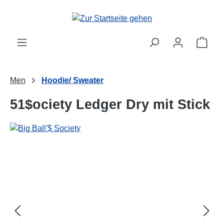
alt springen
Ware
Men
Hoodie/ Sweater
51$ociety Ledger Dry mit Stick
Bildergalerie überspringen