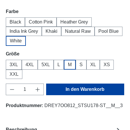
auswählen
Farbe
Black
Cotton Pink
Heather Grey
India Ink Grey
Khaki
Natural Raw
Pool Blue
White
auswählen
Größe
3XL
4XL
5XL
L
M
S
XL
XS
XXL
Produkt Anzahl: Gib den gewünschten Wert e
In den Warenkorb
Produktnummer:
DREY7OO812_STSU178-ST__M__3
Beschreibung