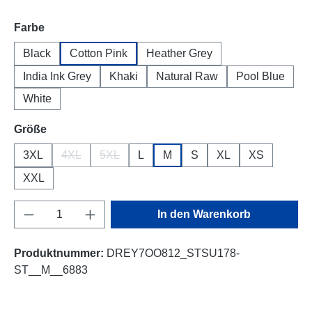
auswählen
Farbe
Black
Cotton Pink
Heather Grey
India Ink Grey
Khaki
Natural Raw
Pool Blue
White
auswählen
Größe
3XL
4XL
5XL
L
M
S
XL
XS
(Diese Option ist zurzeit nicht verfügbar.)
(Diese Option ist zurzeit nicht verfügbar.)
XXL
Produkt Anzahl: Gib den gewünschten Wert e
In den Warenkorb
Produktnummer:
DREY7OO812_STSU178-
ST__M__6883