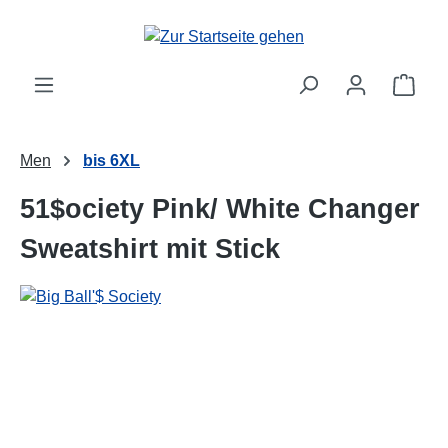
alt springen
Ware
Men
bis 6XL
51$ociety Pink/ White Changer
Sweatshirt mit Stick
Bildergalerie überspringen