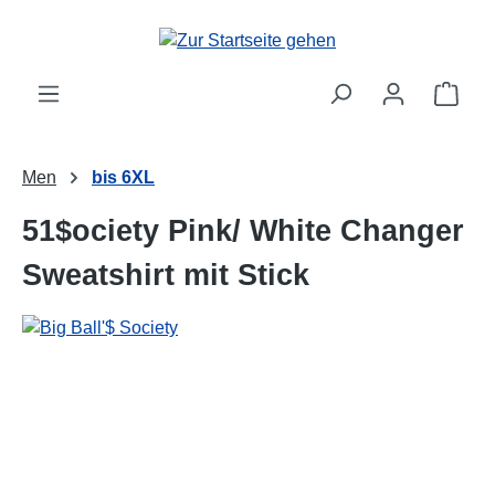
alt springen
Ware
Men
bis 6XL
51$ociety Pink/ White Changer
Sweatshirt mit Stick
Bildergalerie überspringen