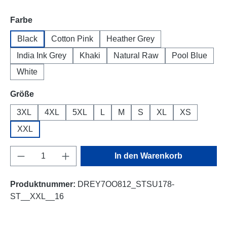
auswählen
Farbe
Black
Cotton Pink
Heather Grey
India Ink Grey
Khaki
Natural Raw
Pool Blue
White
auswählen
Größe
3XL
4XL
5XL
L
M
S
XL
XS
XXL
Produkt Anzahl: Gib den gewünschten Wert e
In den Warenkorb
Produktnummer:
DREY7OO812_STSU178-
ST__XXL__16