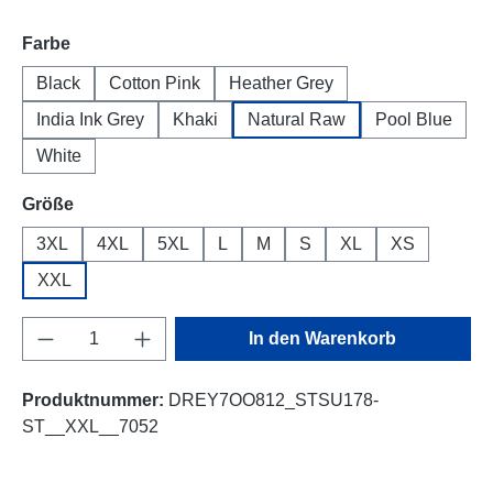
auswählen
Farbe
Black
Cotton Pink
Heather Grey
India Ink Grey
Khaki
Natural Raw
Pool Blue
White
auswählen
Größe
3XL
4XL
5XL
L
M
S
XL
XS
XXL
Produkt Anzahl: Gib den gewünschten Wert e
In den Warenkorb
Produktnummer:
DREY7OO812_STSU178-
ST__XXL__7052