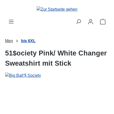
alt springen
Ware
Men
bis 6XL
51$ociety Pink/ White Changer
Sweatshirt mit Stick
Bildergalerie überspringen