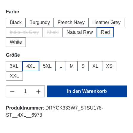
auswählen
Farbe
Black
Burgundy
French Navy
Heather Grey
India Ink Grey
Khaki
Natural Raw
Red
(Diese Option ist zurzeit nicht verfügbar.)
(Diese Option ist zurzeit nicht verfügbar.)
White
auswählen
Größe
3XL
4XL
5XL
L
M
S
XL
XS
XXL
Produkt Anzahl: Gib den gewünschten Wert e
In den Warenkorb
Produktnummer:
DRYCK333W7_STSU178-
ST__4XL__6973