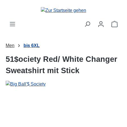
alt springen
Ware
Men
bis 6XL
51$ociety Red/ White Changer
Sweatshirt mit Stick
Bildergalerie überspringen