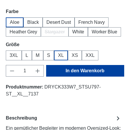
auswählen
Farbe
Aloe
Black
Desert Dust
French Navy
Heather Grey
Stargazer
White
Worker Blue
(Diese Option ist zurzeit nicht verfügbar.)
auswählen
Größe
3XL
L
M
S
XL
XS
XXL
Produkt Anzahl: Gib den gewünschten Wert e
In den Warenkorb
Produktnummer:
DRYCK333W7_STSU797-
ST__XL__7137
Beschreibung
Ein gemütlicher Begleiter im modernen Oversized-Look: