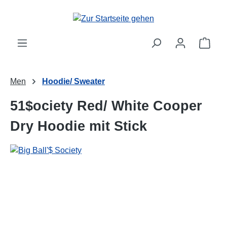
alt springen
Ware
Men
Hoodie/ Sweater
51$ociety Red/ White Cooper
Dry Hoodie mit Stick
Bildergalerie überspringen