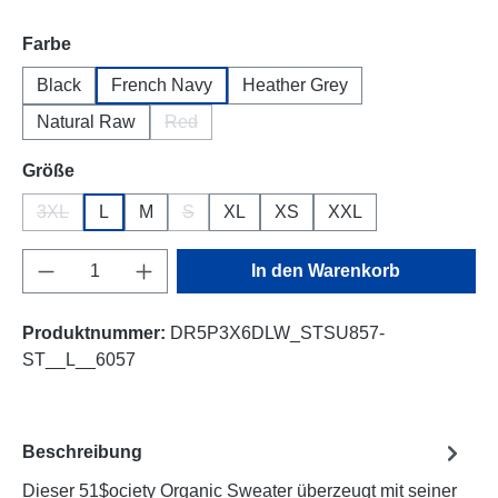
auswählen
Farbe
Black
French Navy
Heather Grey
Natural Raw
Red
(Diese Option ist zurzeit nicht verfügbar.)
auswählen
Größe
3XL
L
M
S
XL
XS
XXL
(Diese Option ist zurzeit nicht verfügbar.)
(Diese Option ist zurzeit nicht verfügbar.)
Produkt Anzahl: Gib den gewünschten Wert e
In den Warenkorb
Produktnummer:
DR5P3X6DLW_STSU857-
ST__L__6057
Beschreibung
Dieser 51$ociety Organic Sweater überzeugt mit seiner