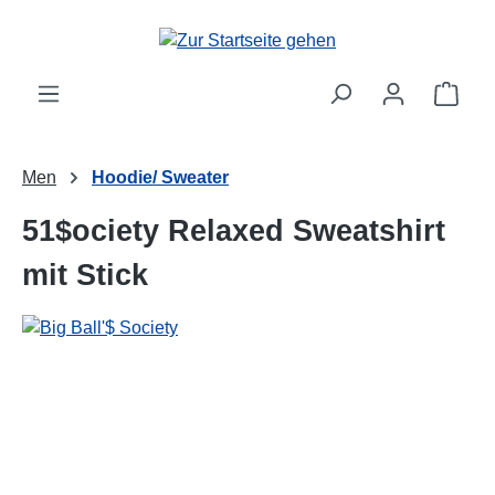
alt springen
Ware
Men
Hoodie/ Sweater
51$ociety Relaxed Sweatshirt
mit Stick
Bildergalerie überspringen