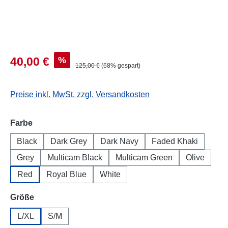
%
40,00 €
125,00 €
(68% gespart)
Preise inkl. MwSt. zzgl. Versandkosten
auswählen
Farbe
Black
Dark Grey
Dark Navy
Faded Khaki
Grey
Multicam Black
Multicam Green
Olive
Red
Royal Blue
White
auswählen
Größe
L/XL
S/M