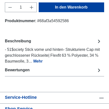
Produkt Anzahl: Gib den gewünschten Wert e
In den Warenkorb
Produktnummer:
#68af3a54592586
Beschreibung
- 51$ociety Stick vorne und hinten- Strukturiere Cap mit
geschlossener Rückseite| Flexfit 63 % Polyester, 34 %
Baumwolle, 3…
Mehr
Bewertungen
Service-Hotline
Shop Service