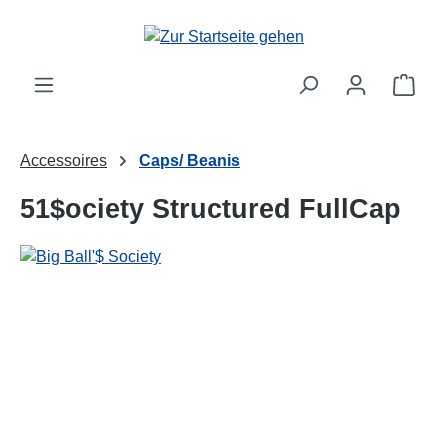
alt springen
Ware
Accessoires
Caps/ Beanis
51$ociety Structured FullCap
Bildergalerie überspringen