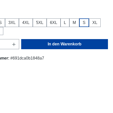
ählen
S
3XL
4XL
5XL
6XL
L
M
S
XL
Anzahl: Gib den gewünschten Wert ein oder
In den Warenkorb
mmer:
#691dca0b1848a7