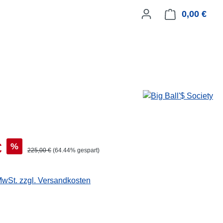
0,00 €
Ware
€
%
225,00 €
(64.44% gespart)
 MwSt. zzgl. Versandkosten
hlen