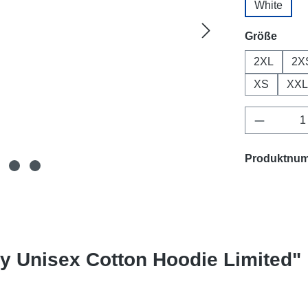
White
ausw
Größe
2XL
2X
XS
XXL
Produkt 
Produktnu
y Unisex Cotton Hoodie Limited"