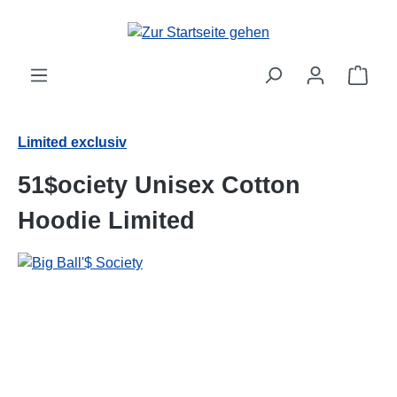
alt springen
Ware
Limited exclusiv
51$ociety Unisex Cotton
Hoodie Limited
Bildergalerie überspringen