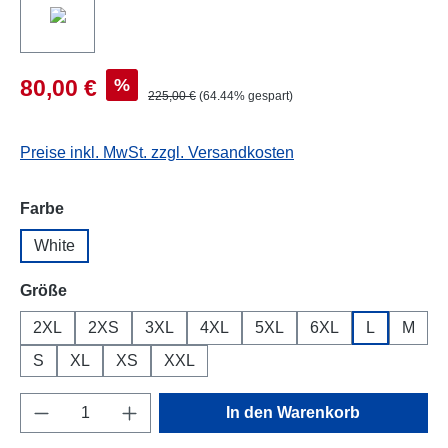
%
80,00 €
225,00 €
(64.44% gespart)
Preise inkl. MwSt. zzgl. Versandkosten
auswählen
Farbe
White
auswählen
Größe
2XL
2XS
3XL
4XL
5XL
6XL
L
M
S
XL
XS
XXL
Produkt Anzahl: Gib den gewünschten Wert e
In den Warenkorb