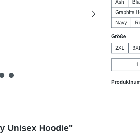
Ash
Bla
Graphite H
Navy
R
ausw
Größe
2XL
3X
Produkt 
Produktnu
ty Unisex Hoodie"