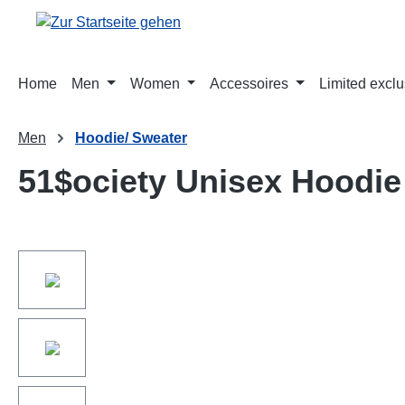
springen
Zur Hauptnavigation springen
Home
Men
Women
Accessoires
Limited exclu
Men
Hoodie/ Sweater
51$ociety Unisex Hoodie
Bildergalerie überspringen