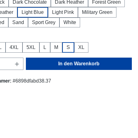
ck
Dark Chocolate
Dark Heather
Forest Green
eather
Light Blue
Light Pink
Military Green
ed
Sand
Sport Grey
White
ählen
L
4XL
5XL
L
M
S
XL
Anzahl: Gib den gewünschten Wert ein oder
In den Warenkorb
mmer:
#6898dfabd38.37