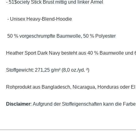
- 51$ociety Stick Brust mittig und linker Ärmel
- Unisex Heavy-Blend-Hoodie
50 % vorgeschrumpfte Baumwolle, 50 % Polyester
Heather Sport Dark Navy besteht aus 40 % Baumwolle und 
Stoffgewicht: 271,25 g/m² (8,0 oz./yd. ²)
Rohprodukt aus Bangladesch, Nicaragua, Honduras oder El
Disclaimer
: Aufgrund der Stoffeigenschaften kann die Farb