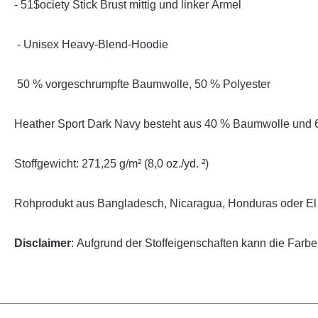
- 51$ociety Stick Brust mittig und linker Ärmel
- Unisex Heavy-Blend-Hoodie
50 % vorgeschrumpfte Baumwolle, 50 % Polyester
Heather Sport Dark Navy besteht aus 40 % Baumwolle und 
Stoffgewicht: 271,25 g/m² (8,0 oz./yd. ²)
Rohprodukt aus Bangladesch, Nicaragua, Honduras oder El
Disclaimer
: Aufgrund der Stoffeigenschaften kann die Farb