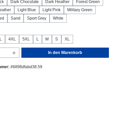
ck
Dark Chocolate
Dark Heather
Forest Green
eather
Light Blue
Light Pink
Military Green
ed
Sand
Sport Grey
White
ählen
L
4XL
5XL
L
M
S
XL
Anzahl: Gib den gewünschten Wert ein oder
In den Warenkorb
mmer:
#6898dfabd38.59