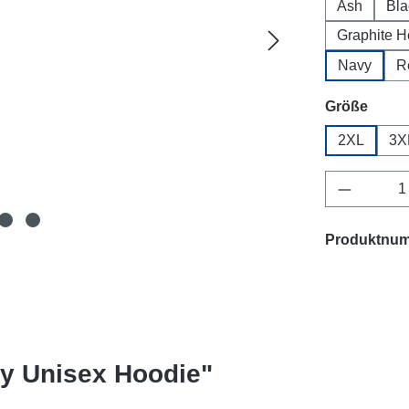
Ash
Bla
Graphite H
Navy
R
ausw
Größe
2XL
3X
Produkt 
Produktnu
ty Unisex Hoodie"