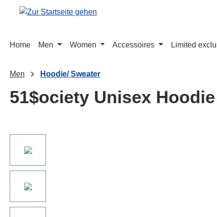
springen
Zur Hauptnavigation springen
Home
Men
Women
Accessoires
Limited exclu
Men
Hoodie/ Sweater
51$ociety Unisex Hoodie
Bildergalerie überspringen