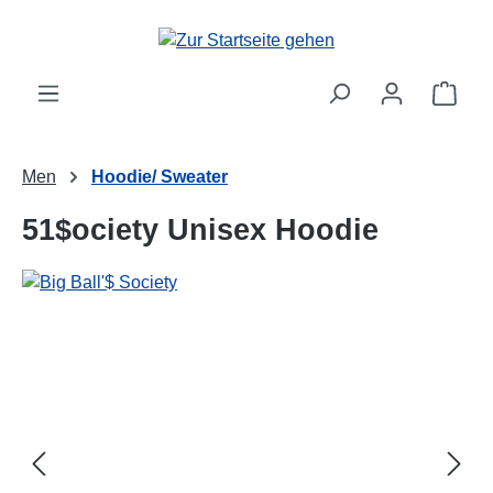
alt springen
Ware
Men
Hoodie/ Sweater
51$ociety Unisex Hoodie
Bildergalerie überspringen