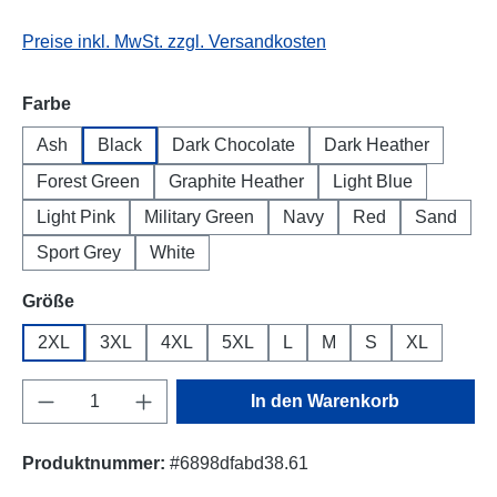
Preise inkl. MwSt. zzgl. Versandkosten
auswählen
Farbe
Ash
Black
Dark Chocolate
Dark Heather
Forest Green
Graphite Heather
Light Blue
Light Pink
Military Green
Navy
Red
Sand
Sport Grey
White
auswählen
Größe
2XL
3XL
4XL
5XL
L
M
S
XL
Produkt Anzahl: Gib den gewünschten Wert e
In den Warenkorb
Produktnummer:
#6898dfabd38.61