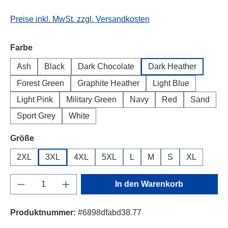
Preise inkl. MwSt. zzgl. Versandkosten
auswählen
Farbe
Ash
Black
Dark Chocolate
Dark Heather
Forest Green
Graphite Heather
Light Blue
Light Pink
Military Green
Navy
Red
Sand
Sport Grey
White
auswählen
Größe
2XL
3XL
4XL
5XL
L
M
S
XL
Produkt Anzahl: Gib den gewünschten Wert e
In den Warenkorb
Produktnummer:
#6898dfabd38.77