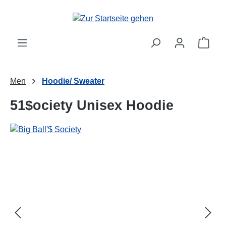
alt springen
Ware
Men
Hoodie/ Sweater
51$ociety Unisex Hoodie
Bildergalerie überspringen