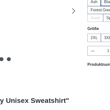
Ash
Bla
Forest Gre
Sand
S
(Diese Opt
ausw
Größe
2XL
3X
Produkt 
Produktnu
y Unisex Sweatshirt"