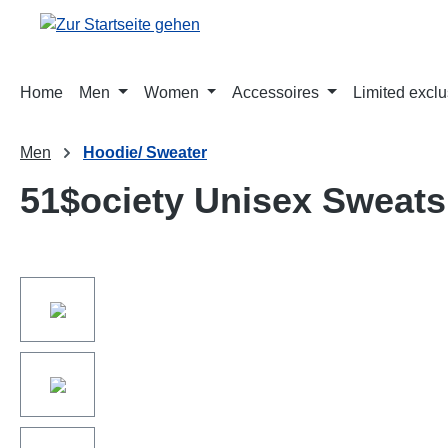
springen
Zur Hauptnavigation springen
Home
Men
Women
Accessoires
Limited exclu
Men
Hoodie/ Sweater
51$ociety Unisex Sweats
Bildergalerie überspringen