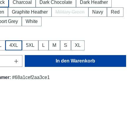
ck
Charcoal
Dark Chocolate
Dark Heather
en
Graphite Heather
Military Green
Navy
Red
(Diese Option ist zurzeit nicht ver
port Grey
White
ion ist zurzeit nicht verfügbar.)
ählen
L
4XL
5XL
L
M
S
XL
Anzahl: Gib den gewünschten Wert ein oder
In den Warenkorb
mmer:
#68a1cef2aa3ce1