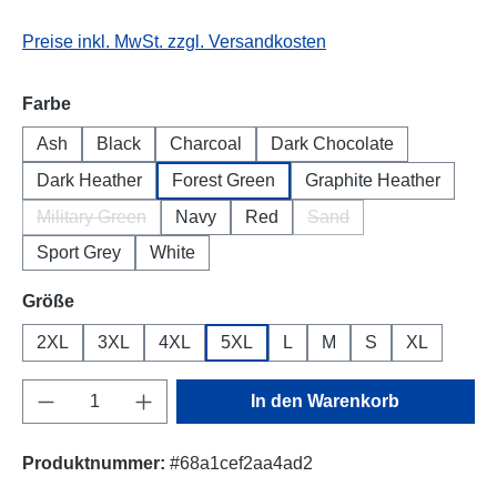
Preise inkl. MwSt. zzgl. Versandkosten
auswählen
Farbe
Ash
Black
Charcoal
Dark Chocolate
Dark Heather
Forest Green
Graphite Heather
Military Green
Navy
Red
Sand
(Diese Option ist zurzeit nicht verfügbar.)
(Diese Option ist zurzeit
Sport Grey
White
auswählen
Größe
2XL
3XL
4XL
5XL
L
M
S
XL
Produkt Anzahl: Gib den gewünschten Wert e
In den Warenkorb
Produktnummer:
#68a1cef2aa4ad2