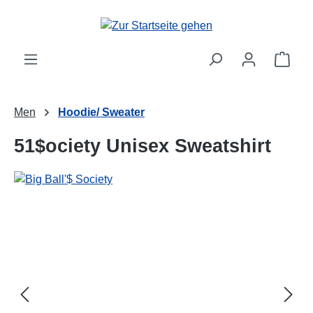
alt springen
Ware
Men
Hoodie/ Sweater
51$ociety Unisex Sweatshirt
Bildergalerie überspringen