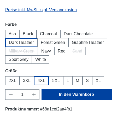
Preise inkl. MwSt. zzgl. Versandkosten
auswählen
Farbe
Ash
Black
Charcoal
Dark Chocolate
Dark Heather
Forest Green
Graphite Heather
Military Green
Navy
Red
Sand
(Diese Option ist zurzeit nicht verfügbar.)
(Diese Option ist zurzeit
Sport Grey
White
auswählen
Größe
2XL
3XL
4XL
5XL
L
M
S
XL
Produkt Anzahl: Gib den gewünschten Wert e
In den Warenkorb
Produktnummer:
#68a1cef2aa4fb1