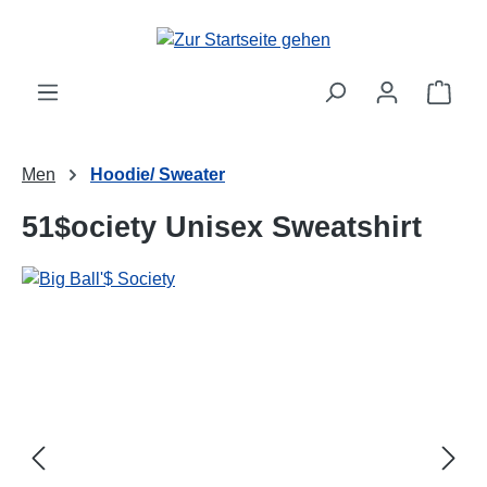
alt springen
Ware
Men
Hoodie/ Sweater
51$ociety Unisex Sweatshirt
Bildergalerie überspringen