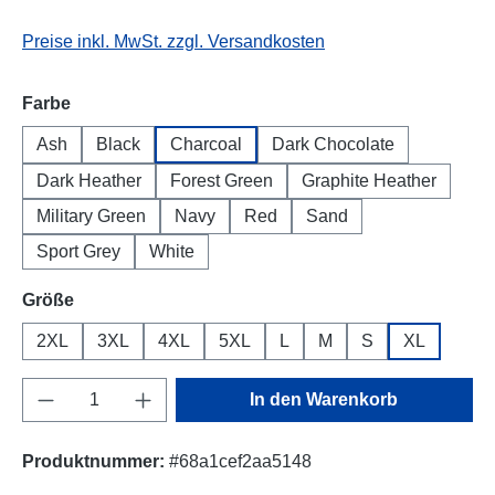
Preise inkl. MwSt. zzgl. Versandkosten
auswählen
Farbe
Ash
Black
Charcoal
Dark Chocolate
Dark Heather
Forest Green
Graphite Heather
Military Green
Navy
Red
Sand
Sport Grey
White
auswählen
Größe
2XL
3XL
4XL
5XL
L
M
S
XL
Produkt Anzahl: Gib den gewünschten Wert e
In den Warenkorb
Produktnummer:
#68a1cef2aa5148