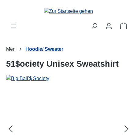
alt springen
Ware
Men
Hoodie/ Sweater
51$ociety Unisex Sweatshirt
Bildergalerie überspringen