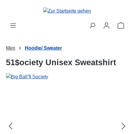
alt springen
Ware
Men
Hoodie/ Sweater
51$ociety Unisex Sweatshirt
Bildergalerie überspringen