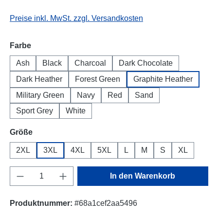
Preise inkl. MwSt. zzgl. Versandkosten
auswählen
Farbe
Ash
Black
Charcoal
Dark Chocolate
Dark Heather
Forest Green
Graphite Heather
Military Green
Navy
Red
Sand
Sport Grey
White
auswählen
Größe
2XL
3XL
4XL
5XL
L
M
S
XL
Produkt Anzahl: Gib den gewünschten Wert e
In den Warenkorb
Produktnummer:
#68a1cef2aa5496