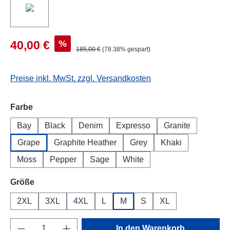
%
40,00 €
185,00 €
(78.38% gespart)
Preise inkl. MwSt. zzgl. Versandkosten
auswählen
Farbe
Bay
Black
Denim
Expresso
Granite
Grape
Graphite Heather
Grey
Khaki
Moss
Pepper
Sage
White
auswählen
Größe
2XL
3XL
4XL
L
M
S
XL
Produkt Anzahl: Gib den gewünschten Wert e
In den Warenkorb