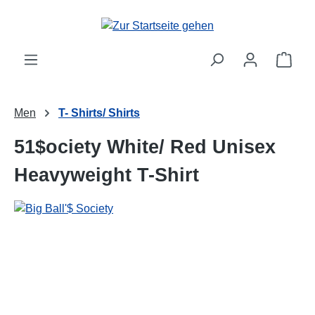
alt springen
Ware
Men
T- Shirts/ Shirts
51$ociety White/ Red Unisex
Heavyweight T-Shirt
Bildergalerie überspringen