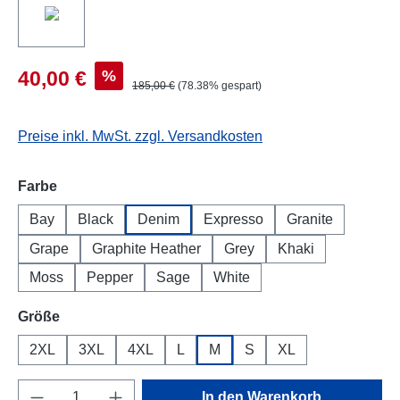
%
40,00 €
185,00 €
(78.38% gespart)
Preise inkl. MwSt. zzgl. Versandkosten
auswählen
Farbe
Bay
Black
Denim
Expresso
Granite
Grape
Graphite Heather
Grey
Khaki
Moss
Pepper
Sage
White
auswählen
Größe
2XL
3XL
4XL
L
M
S
XL
Produkt Anzahl: Gib den gewünschten Wert e
In den Warenkorb