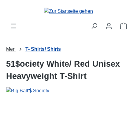
alt springen
Ware
Men
T- Shirts/ Shirts
51$ociety White/ Red Unisex
Heavyweight T-Shirt
Bildergalerie überspringen