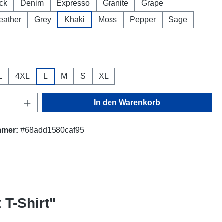
ck
Denim
Expresso
Granite
Grape
eather
Grey
Khaki
Moss
Pepper
Sage
ählen
L
4XL
L
M
S
XL
Anzahl: Gib den gewünschten Wert ein oder
In den Warenkorb
mmer:
#68add1580caf95
T-Shirt"