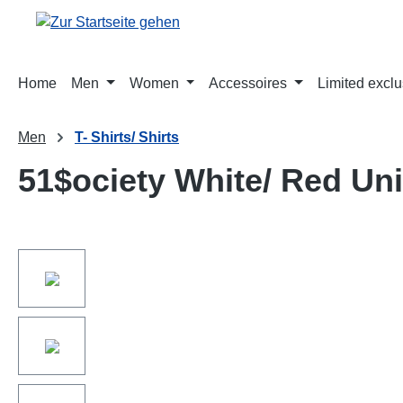
springen
Zur Hauptnavigation springen
Home
Men
Women
Accessoires
Limited exclu
Men
T- Shirts/ Shirts
51$ociety White/ Red Un
Bildergalerie überspringen