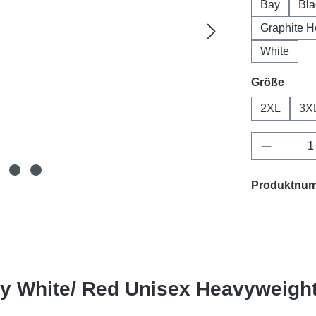
Bay
Bla
Graphite H
White
ausw
Größe
2XL
3X
Produkt 
Produktnu
y White/ Red Unisex Heavyweight 