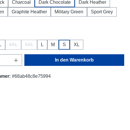
ck
Charcoal
Dark Chocolate
Dark Heather
en
Graphite Heather
Military Green
Sport Grey
ählen
L
4XL
5XL
L
M
S
XL
(Diese Option ist zurzeit nicht verfügbar.)
(Diese Option ist zurzeit nicht verfügbar.)
Anzahl: Gib den gewünschten Wert ein oder
In den Warenkorb
mmer:
#68ab48c8e75994