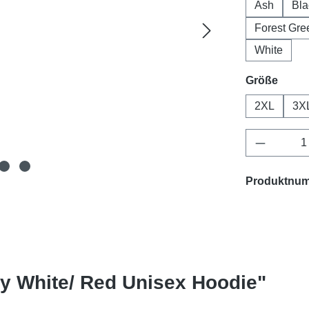
Ash
Bla
Forest Gre
White
ausw
Größe
2XL
3X
Produkt 
Produktnu
ty White/ Red Unisex Hoodie"