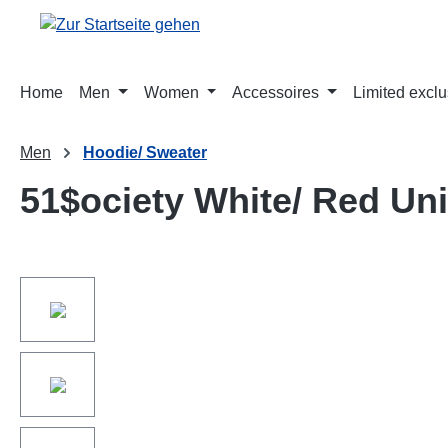
springen
Zur Hauptnavigation springen
Home
Men
Women
Accessoires
Limited exclu
Men
Hoodie/ Sweater
51$ociety White/ Red Un
Bildergalerie überspringen