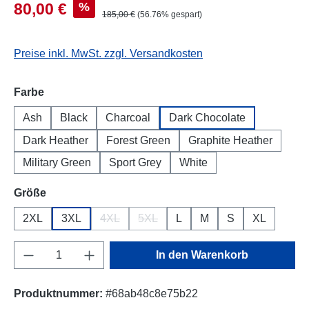
%
80,00 €
185,00 €
(56.76% gespart)
Preise inkl. MwSt. zzgl. Versandkosten
auswählen
Farbe
Ash
Black
Charcoal
Dark Chocolate
Dark Heather
Forest Green
Graphite Heather
Military Green
Sport Grey
White
auswählen
Größe
2XL
3XL
4XL
5XL
L
M
S
XL
(Diese Option ist zurzeit nicht verfügbar.)
(Diese Option ist zurzeit nicht verfügb
Produkt Anzahl: Gib den gewünschten Wert e
In den Warenkorb
Produktnummer:
#68ab48c8e75b22