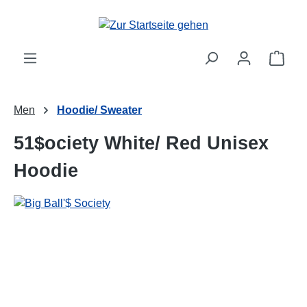
alt springen
Ware
Men
Hoodie/ Sweater
51$ociety White/ Red Unisex
Hoodie
Bildergalerie überspringen