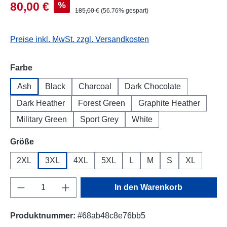
%
80,00 €
185,00 €
(56.76% gespart)
Preise inkl. MwSt. zzgl. Versandkosten
auswählen
Farbe
Ash
Black
Charcoal
Dark Chocolate
Dark Heather
Forest Green
Graphite Heather
Military Green
Sport Grey
White
auswählen
Größe
2XL
3XL
4XL
5XL
L
M
S
XL
Produkt Anzahl: Gib den gewünschten Wert e
In den Warenkorb
Produktnummer:
#68ab48c8e76bb5