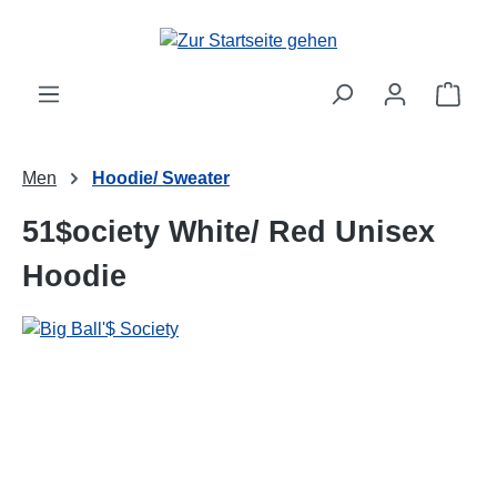
alt springen
Ware
Men
Hoodie/ Sweater
51$ociety White/ Red Unisex
Hoodie
Bildergalerie überspringen